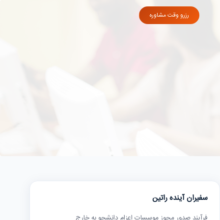
رزرو وقت مشاوره
سفیران آینده راتین
فرآیند صدور مجوز موسسات اعزام دانشجو به خارج